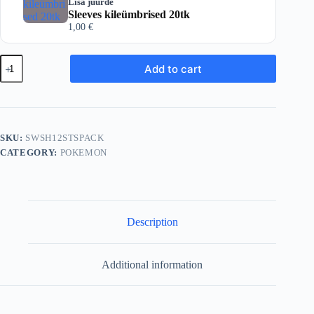
Lisa juurde
Sleeves kileümbrised 20tk
1,00
€
Pokemon
Add to cart
TCG:
Sword
&
Shield
-
Silver
SKU:
SWSH12STSPACK
Tempest
CATEGORY:
POKEMON
Sleeved
Booster
Pack
quantity
Description
Additional information