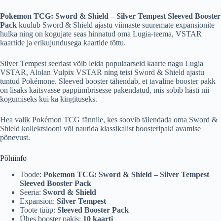
Pokemon TCG: Sword & Shield – Silver Tempest Sleeved Booster
Pack
kuulub Sword & Shield ajastu viimaste suuremate expansionite
hulka ning on kogujate seas hinnatud oma Lugia-teema, VSTAR
kaartide ja erikujundusega kaartide tõttu.
Silver Tempest seeriast võib leida populaarseid kaarte nagu Lugia
VSTAR, Alolan Vulpix VSTAR ning teisi Sword & Shield ajastu
tuntud Pokémone. Sleeved booster tähendab, et tavaline booster pakk
on lisaks kaitsvasse pappümbrisesse pakendatud, mis sobib hästi nii
kogumiseks kui ka kingituseks.
Hea valik Pokémon TCG fännile, kes soovib täiendada oma Sword &
Shield kollektsiooni või nautida klassikalist boosteripaki avamise
põnevust.
Põhiinfo
Toode:
Pokemon TCG: Sword & Shield – Silver Tempest
Sleeved Booster Pack
Seeria:
Sword & Shield
Expansion:
Silver Tempest
Toote tüüp:
Sleeved Booster Pack
Ühes booster pakis:
10 kaarti