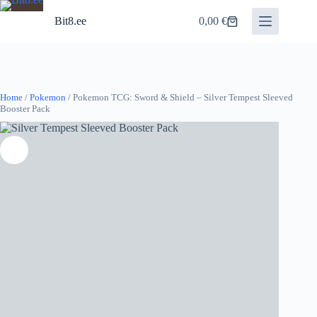
Skip
to
Bit8.ee
0,00
€
Shopping
content
cart
Home
/
Pokemon
/ Pokemon TCG: Sword & Shield – Silver Tempest Sleeved
Booster Pack