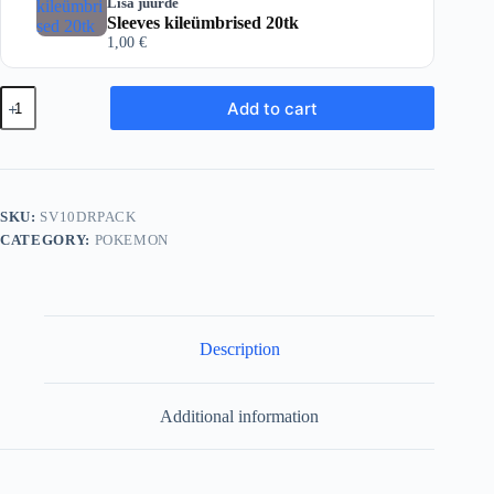
Lisa juurde
Sleeves kileümbrised 20tk
1,00
€
Pokemon
Add to cart
TCG:
Scarlet
&
Violet
-
Destined
SKU:
SV10DRPACK
Rivals
CATEGORY:
POKEMON
Booster
Pack
quantity
Description
Additional information