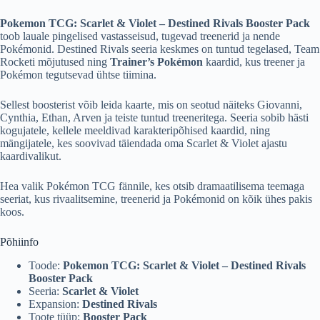
Pokemon TCG: Scarlet & Violet – Destined Rivals Booster Pack
toob lauale pingelised vastasseisud, tugevad treenerid ja nende
Pokémonid. Destined Rivals seeria keskmes on tuntud tegelased, Team
Rocketi mõjutused ning
Trainer’s Pokémon
kaardid, kus treener ja
Pokémon tegutsevad ühtse tiimina.
Sellest boosterist võib leida kaarte, mis on seotud näiteks Giovanni,
Cynthia, Ethan, Arven ja teiste tuntud treeneritega. Seeria sobib hästi
kogujatele, kellele meeldivad karakteripõhised kaardid, ning
mängijatele, kes soovivad täiendada oma Scarlet & Violet ajastu
kaardivalikut.
Hea valik Pokémon TCG fännile, kes otsib dramaatilisema teemaga
seeriat, kus rivaalitsemine, treenerid ja Pokémonid on kõik ühes pakis
koos.
Põhiinfo
Toode:
Pokemon TCG: Scarlet & Violet – Destined Rivals
Booster Pack
Seeria:
Scarlet & Violet
Expansion:
Destined Rivals
Toote tüüp:
Booster Pack