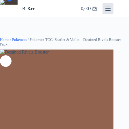
Skip
to
Bit8.ee
0,00
€
Shopping
content
cart
Home
/
Pokemon
/ Pokemon TCG: Scarlet & Violet – Destined Rivals Booster
Pack