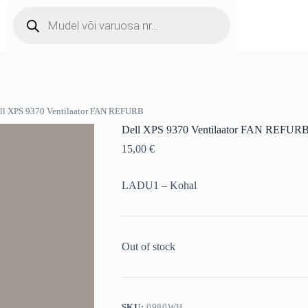
Products
search
ll XPS 9370 Ventilaator FAN REFURB
Dell XPS 9370 Ventilaator FAN REFUR
15,00
€
LADU1 – Kohal
Out of stock
SKU:
0980WH