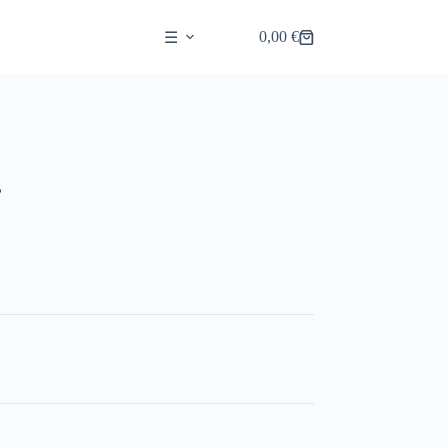
0,00
€
☰
Shopping
cart
B