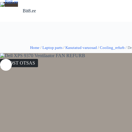
Skip
to
Bit8.ee
content
Home
/
Laptop parts
/
Kasutatud varuosad
/
Cooling_refurb
/ De
LAOST OTSAS