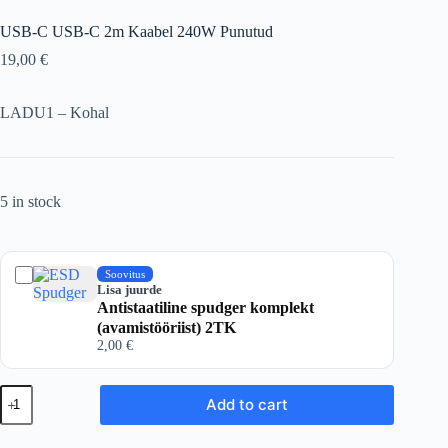
USB-C USB-C 2m Kaabel 240W Punutud
19,00
€
LADU1 – Kohal
5 in stock
Soovitus
Lisa juurde
Antistaatiline spudger komplekt
(avamistööriist) 2TK
2,00
€
USB-
Add to cart
C
USB-
C