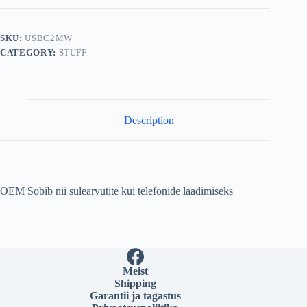
2m
Kaabel
240W
SKU:
USBC2MW
Punutud
CATEGORY:
STUFF
quantity
Description
OEM Sobib nii sülearvutite kui telefonide laadimiseks
Meist
Shipping
Garantii ja tagastus