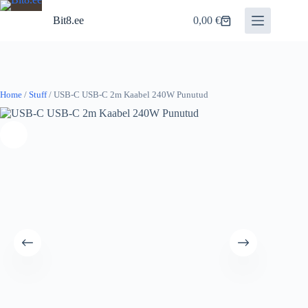
Skip
to
Bit8.ee
0,00
€
Shopping
content
cart
Home
/
Stuff
/ USB-C USB-C 2m Kaabel 240W Punutud