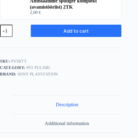
Antistaatiline spudger komplekt
(avamistööriist) 2TK
2,00
€
Playstation
Add to cart
5
/
PS5
Dualsense
Puldi
Aku
SKU:
PS5BTT
Battery
CATEGORY:
PS5 PULDID
quantity
BRAND:
SONY PLAYSTATION
Description
Additional information