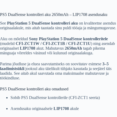
PS5 DualSense kontrolleri aku 2650mAh – LIP1708 asendusaku
See
PlayStation 5 DualSense kontrolleri aku
on kvaliteetne asendus
originaalakule, mis aitab taastada sinu puldi tööaja ja mängumugavuse.
Aku on mõeldud
Sony PlayStation 5 DualSense kontrolleritele
(mudelid
CFI-ZCT1W / CFI-ZCT1B / CFI-ZCT1U
) ning asendab
originaalset
LIP1708
akut. Mahutavus
2650mAh
tagab pikema
mänguaja võrreldes väsinud või kulunud originaalakuga.
Parima jõudluse ja eluea saavutamiseks on soovitatav esimese
3–5
laadimistsükli
jooksul aku täielikult tühjaks kasutada ja seejärel täis
laadida. See aitab akul saavutada oma maksimaalse mahutavuse ja
töökindluse.
PS5 DualSense kontrolleri aku omadused
Sobib PS5 DualSense kontrollerile (CFI-ZCT1 seeria)
Asendusaku originaalsele
LIP1708
akule