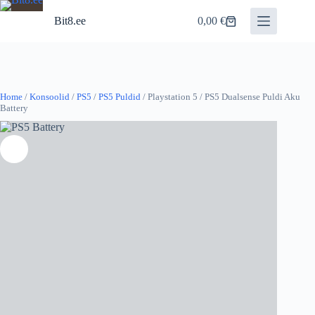
Skip
to
Bit8.ee
0,00
€
Shopping
content
cart
Home
/
Konsoolid
/
PS5
/
PS5 Puldid
/ Playstation 5 / PS5 Dualsense Puldi Aku
Battery