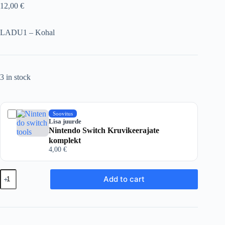
12,00
€
LADU1 – Kohal
3 in stock
Soovitus
Lisa juurde
Nintendo Switch Kruvikeerajate
komplekt
4,00
€
Nintendo
Add to cart
Switch
/
OLED
Aku
HAC-
003