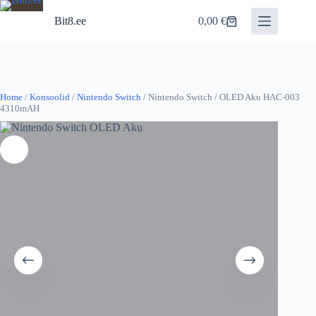
Skip
to
Bit8.ee
0,00
€
Shopping
content
cart
Home
/
Konsoolid
/
Nintendo Switch
/ Nintendo Switch / OLED Aku HAC-003
4310mAH