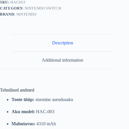
SKU:
HAC003
4310mAH
CATEGORY:
NINTENDO SWITCH
quantity
BRAND:
NINTENDO
Description
Additional information
Tehnilised andmed
Toote tüüp:
sisemine asendusaku
Aku mudel:
HAC-003
Mahutavus:
4310 mAh