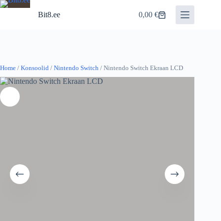
Skip
to
Bit8.ee
0,00
€
Shopping
content
cart
Home
/
Konsoolid
/
Nintendo Switch
/ Nintendo Switch Ekraan LCD