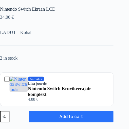
Nintendo Switch Ekraan LCD
34,00
€
LADU1 – Kohal
2 in stock
Soovitus
Lisa juurde
Nintendo Switch Kruvikeerajate
komplekt
4,00
€
Nintendo
Add to cart
Switch
Ekraan
LCD