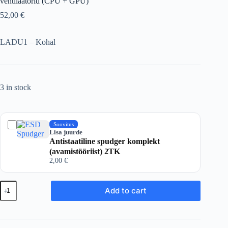
ventilaatorid (CPU + GPU)
52,00
€
LADU1 – Kohal
3 in stock
Soovitus
Lisa juurde
Antistaatiline spudger komplekt
(avamistööriist) 2TK
2,00
€
MSI
Add to cart
GE65
Raider,
GP65
&
GL65