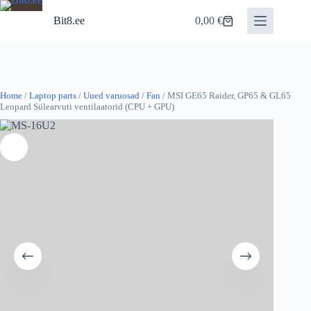
Skip
to
Bit8.ee
0,00
€
Shopping
content
cart
Home
/
Laptop parts
/
Uued varuosad
/
Fan
/ MSI GE65 Raider, GP65 & GL65
Leopard Sülearvuti ventilaatorid (CPU + GPU)