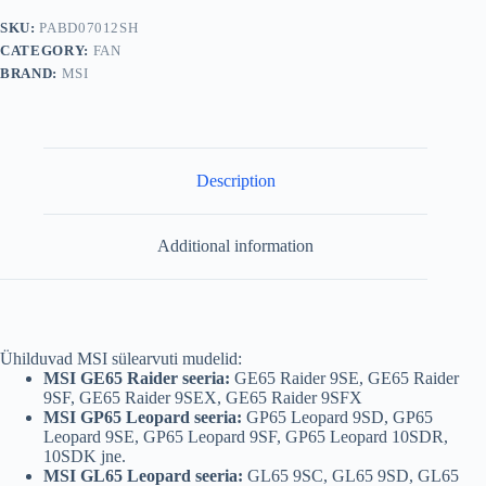
Leopard
SKU:
PABD07012SH
Sülearvuti
CATEGORY:
FAN
ventilaatorid
(CPU
BRAND:
MSI
+
GPU)
quantity
Description
Additional information
Ühilduvad MSI sülearvuti mudelid:
MSI GE65 Raider seeria:
GE65 Raider 9SE, GE65 Raider
9SF, GE65 Raider 9SEX, GE65 Raider 9SFX
MSI GP65 Leopard seeria:
GP65 Leopard 9SD, GP65
Leopard 9SE, GP65 Leopard 9SF, GP65 Leopard 10SDR,
10SDK jne.
MSI GL65 Leopard seeria:
GL65 9SC, GL65 9SD, GL65