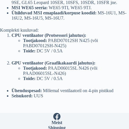
9SE, GL65 Leopard 10SER, 10SFS, 10SDR, 10SFR jne.
MSI WE65 seeria:
WE65 9TI, WE65 9TJ.
Ühilduvad MSI emaplaadi/korpuse koodid:
MS-16U1, MS-
16U2, MS-16U5, MS-16U7.
Komplekti kuuluvad:
CPU ventilaator (Protsessori jahutus):
Tootjakood:
PABD07012SH N425 (või
PABD07012SH-N425)
Toide:
DC 5V / 0.5A
GPU ventilaator (Graafikakaardi jahutus):
Tootjakood:
PAAD06015SL N426 (või
PAAD06015SL-N426)
Toide:
DC 5V / 0.5A
Ühenduspesad:
Mõlemal ventilaatoril on 4-pin pistikud
Seisukord:
UUS
Meist
Shipping