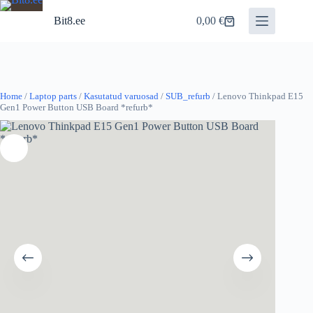
Skip
to
Bit8.ee
0,00
€
Shopping
content
cart
Home
/
Laptop parts
/
Kasutatud varuosad
/
SUB_refurb
/ Lenovo Thinkpad E15
Gen1 Power Button USB Board *refurb*