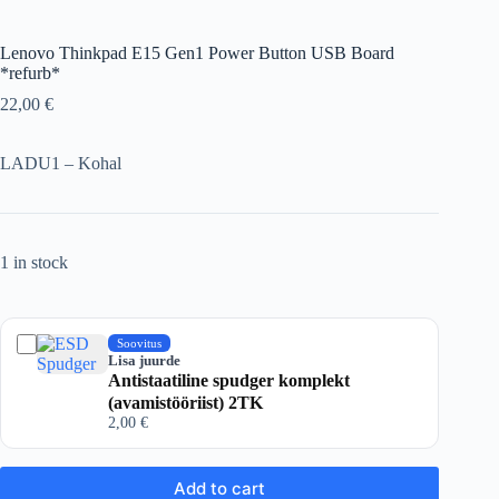
Lenovo Thinkpad E15 Gen1 Power Button USB Board
*refurb*
22,00
€
LADU1 – Kohal
1 in stock
Soovitus
Lisa juurde
Antistaatiline spudger komplekt
(avamistööriist) 2TK
2,00
€
Add to cart