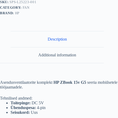
SKU:
SPS-L25223-001
CPU
CATEGORY:
FAN
/
GPU
BRAND:
HP
quantity
Description
Additional information
Asendusventilaatorite komplekt
HP ZBook 15v G5
seeria mobiilsetele
tööjaamadele.
Tehnilised andmed:
Toitepinge:
DC 5V
Ühenduspesa:
4-pin
Seisukord:
Uus