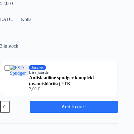
52,00
€
LADU1 – Kohal
3 in stock
Soovitus
Lisa juurde
Antistaatiline spudger komplekt
(avamistööriist) 2TK
2,00
€
HP
Add to cart
ZBook
15v
G5
Seeria
ventilaatorite
komplekt