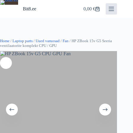
Skip
to
Bit8.ee
0,00
€
Shopping
content
cart
Home
/
Laptop parts
/
Uued varuosad
/
Fan
/ HP ZBook 15v G5 Seeria
ventilaatorite komplekt CPU / GPU