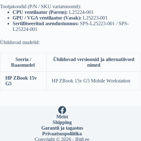
Tootjakoodid (P/N / SKU variatsioonid):
CPU ventilaator (Parem):
L25224-001
GPU / VGA ventilaator (Vasak):
L25223-001
Sertifitseeritud asendustunnus:
SPS-L25223-001 / SPS-
L25224-001
Ühilduvad mudelid:
Seeria /
Ühilduvad versioonid ja alternatiivsed
Baasmudel
nimed
HP ZBook 15v
HP ZBook 15v G5 Mobile Workstation
G5
Meist
Shipping
Garantii ja tagastus
Privaatsuspoliitika
Copyright © 2026 - Bit8.ee