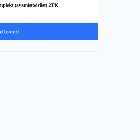
mplekt (avamistööriist) 2TK
d to cart