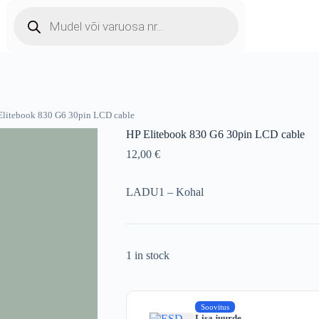
Products
search
Elitebook 830 G6 30pin LCD cable
HP Elitebook 830 G6 30pin LCD cable
12,00
€
LADU1 – Kohal
1 in stock
Soovitus
Lisa juurde