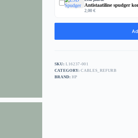
Antistaatiline spudger ko
2,00
€
Ad
SKU:
L16237-001
CATEGORY:
CABLES_REFURB
BRAND:
HP