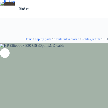
Skip
to
Bit8.ee
content
Home
/
Laptop parts
/
Kasutatud varuosad
/
Cables_refurb
/ HP 