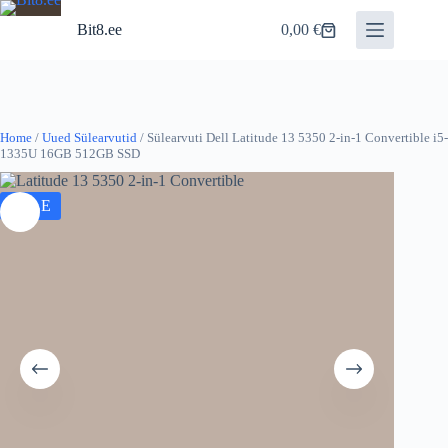
Skip
to
Bit8.ee
0,00
€
Shopping
content
cart
Home
/
Uued Sülearvutid
/ Sülearvuti Dell Latitude 13 5350 2-in-1 Convertible i5-
1335U 16GB 512GB SSD
SALE