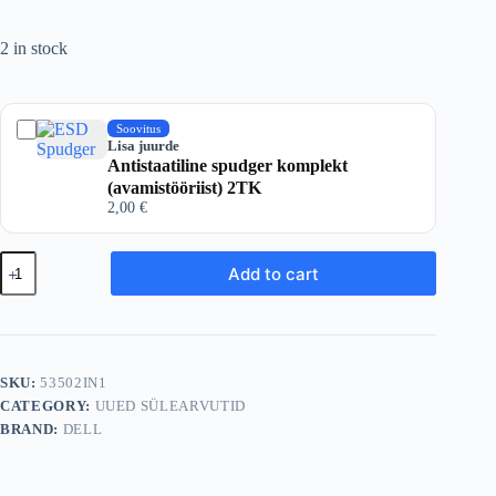
2 in stock
Soovitus
Lisa juurde
Antistaatiline spudger komplekt
(avamistööriist) 2TK
2,00
€
Sülearvuti
Add to cart
Dell
Latitude
13
5350
2-
in-
SKU:
53502IN1
1
CATEGORY:
UUED SÜLEARVUTID
Convertible
i5-
BRAND:
DELL
1335U
16GB
512GB