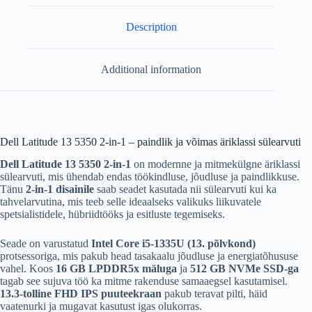
SSD
quantity
Description
Additional information
Dell Latitude 13 5350 2-in-1 – paindlik ja võimas äriklassi sülearvuti
Dell Latitude 13 5350 2-in-1
on modernne ja mitmekülgne äriklassi
sülearvuti, mis ühendab endas töökindluse, jõudluse ja paindlikkuse.
Tänu
2-in-1 disainile
saab seadet kasutada nii sülearvuti kui ka
tahvelarvutina, mis teeb selle ideaalseks valikuks liikuvatele
spetsialistidele, hübriidtööks ja esitluste tegemiseks.
Seade on varustatud
Intel Core i5-1335U (13. põlvkond)
protsessoriga, mis pakub head tasakaalu jõudluse ja energiatõhususe
vahel. Koos
16 GB LPDDR5x mäluga
ja
512 GB NVMe SSD-ga
tagab see sujuva töö ka mitme rakenduse samaaegsel kasutamisel.
13.3-tolline FHD IPS puuteekraan
pakub teravat pilti, häid
vaatenurki ja mugavat kasutust igas olukorras.