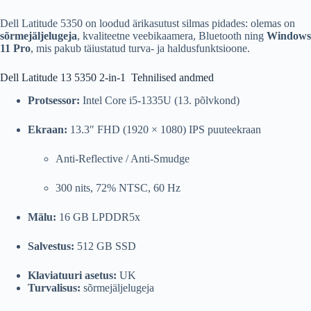
Dell Latitude 5350 on loodud ärikasutust silmas pidades: olemas on
sõrmejäljelugeja
, kvaliteetne veebikaamera, Bluetooth ning
Windows
11 Pro
, mis pakub täiustatud turva- ja haldusfunktsioone.
Dell Latitude 13 5350 2-in-1 Tehnilised andmed
Protsessor:
Intel Core i5-1335U (13. põlvkond)
Ekraan:
13.3″ FHD (1920 × 1080) IPS puuteekraan
Anti-Reflective / Anti-Smudge
300 nits, 72% NTSC, 60 Hz
Mälu:
16 GB LPDDR5x
Salvestus:
512 GB SSD
Klaviatuuri asetus:
UK
Turvalisus:
sõrmejäljelugeja