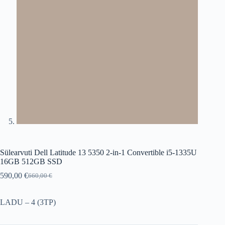
Sülearvuti Dell Latitude 13 5350 2-in-1 Convertible i5-1335U
16GB 512GB SSD
590,00
€
660,00
€
Original
Current
price
price
was:
is:
LADU – 4 (3TP)
660,00 €.
590,00 €.