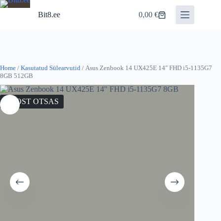
Skip
to
Bit8.ee
0,00
€
Shopping
content
cart
Home
/
Kasutatud Sülearvutid
/ Asus Zenbook 14 UX425E 14″ FHD i5-1135G7
8GB 512GB
LAOST OTSAS