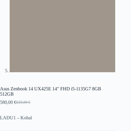
Asus Zenbook 14 UX425E 14″ FHD i5-1135G7 8GB
512GB
580,00
€
620,00
€
Original
Current
price
price
was:
is:
LADU1 – Kohal
620,00 €.
580,00 €.