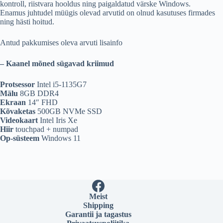
kontroll, riistvara hooldus ning paigaldatud värske Windows.
Enamus juhtudel müügis olevad arvutid on olnud kasutuses firmades
ning hästi hoitud.
Antud pakkumises oleva arvuti lisainfo
– Kaanel mõned sügavad kriimud
Protsessor
Intel i5-1135G7
Mälu
8GB DDR4
Ekraan
14″ FHD
Kõvaketas
500GB NVMe SSD
Videokaart
Intel Iris Xe
Hiir
touchpad + numpad
Op-süsteem
Windows 11
Meist
Shipping
Garantii ja tagastus