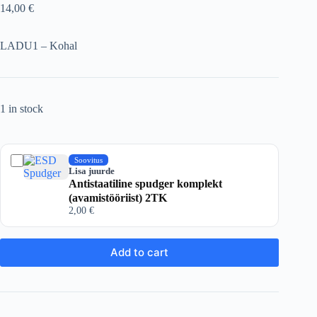
14,00
€
LADU1 – Kohal
1 in stock
Soovitus
Lisa juurde
Antistaatiline spudger komplekt
(avamistööriist) 2TK
2,00
€
Add to cart