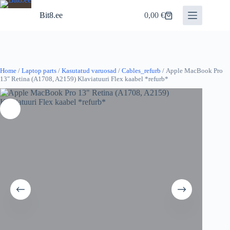
Skip
to
Bit8.ee
0,00
€
Shopping
content
cart
Home
/
Laptop parts
/
Kasutatud varuosad
/
Cables_refurb
/ Apple MacBook Pro
13″ Retina (A1708, A2159) Klaviatuuri Flex kaabel *refurb*