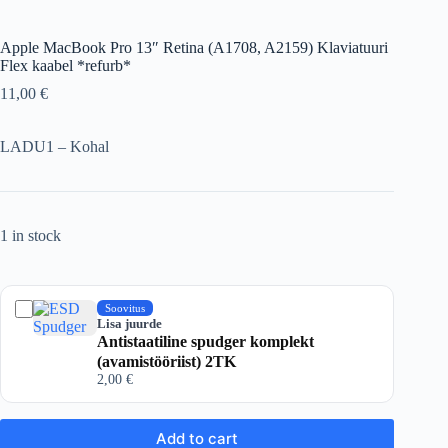
Apple MacBook Pro 13″ Retina (A1708, A2159) Klaviatuuri
Flex kaabel *refurb*
11,00
€
LADU1 – Kohal
1 in stock
Soovitus
Lisa juurde
Antistaatiline spudger komplekt
(avamistööriist) 2TK
2,00
€
Add to cart