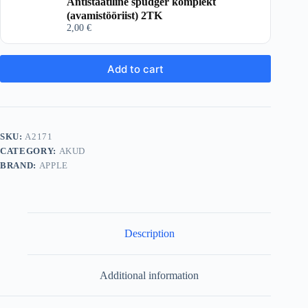
Antistaatiline spudger komplekt
(avamistööriist) 2TK
2,00
€
Add to cart
SKU:
A2171
CATEGORY:
AKUD
BRAND:
APPLE
Description
Additional information