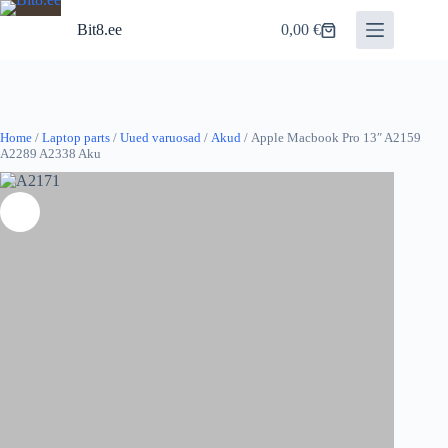
Skip
to
Bit8.ee
0,00
€
Shopping
content
cart
Home
/
Laptop parts
/
Uued varuosad
/
Akud
/ Apple Macbook Pro 13″ A2159
A2289 A2338 Aku